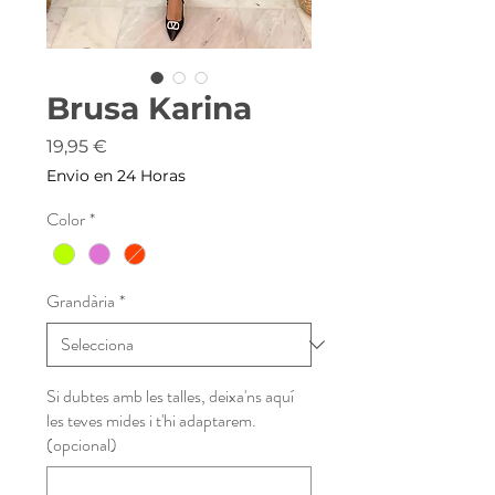
Brusa Karina
Price
19,95 €
Envio en 24 Horas
Color
*
Grandària
*
Si dubtes amb les talles, deixa'ns aquí
les teves mides i t'hi adaptarem.
(opcional)