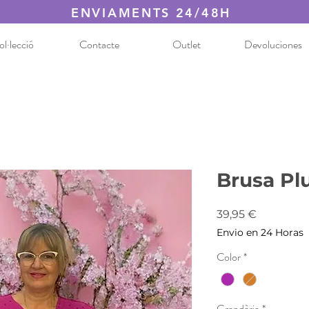
ENVIAMENTS 24/48H
l·lecció
Contacte
Outlet
Devoluciones
Brusa Pl
Price
39,95 €
Envio en 24 Horas
Color
*
Grandària
*