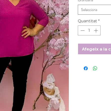
Selecciona
Quantitat
*
Afegeix a la c