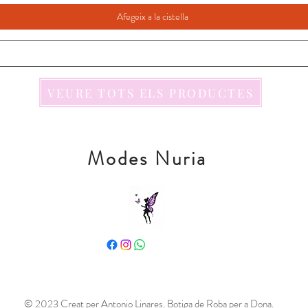
Afegeix a la cistella
VEURE TOTS ELS PRODUCTES
Modes Nuria
© 2023 Creat per Antonio Linares. Botiga de Roba per a Dona.