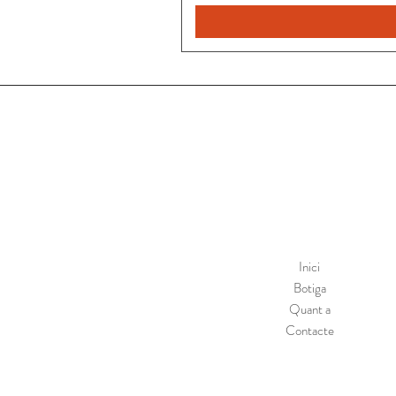
Inici
Botiga
Quant a
Contacte