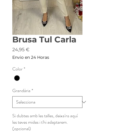
Brusa Tul Carla
Price
24,95 €
Envio en 24 Horas
Color
*
Grandària
*
Si dubtes amb les talles, deixa'ns aquí
les teves mides i t'hi adaptarem.
(opcional)