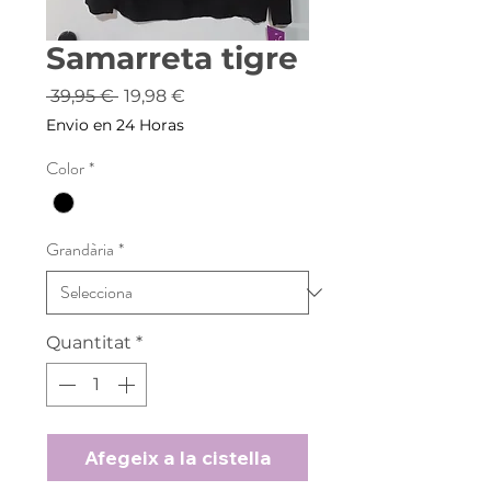
Samarreta tigre
Preu
Preu
 39,95 € 
19,98 €
normal
d'oferta
Envio en 24 Horas
Color
*
Grandària
*
Quantitat
*
Afegeix a la cistella