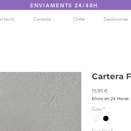
ENVIAMENTS 24/48H
l·lecció
Contacte
Outlet
Devoluciones
Cartera 
Price
19,95 €
Envio en 24 Horas
Color
*
Grandària
*