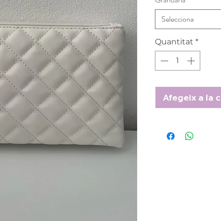
Selecciona
Quantitat
*
Afegeix a la c