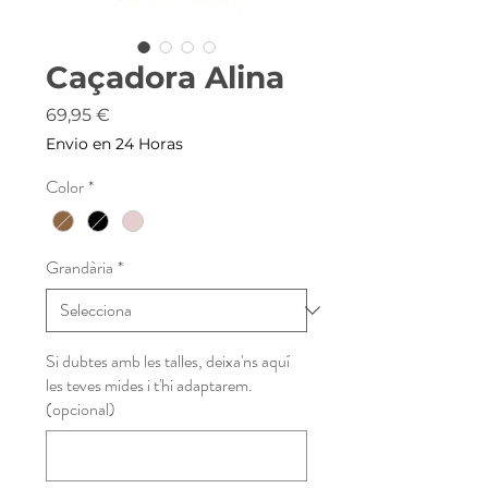
Caçadora Alina
Price
69,95 €
Envio en 24 Horas
Color
*
Grandària
*
Si dubtes amb les talles, deixa'ns aquí
les teves mides i t'hi adaptarem.
(opcional)