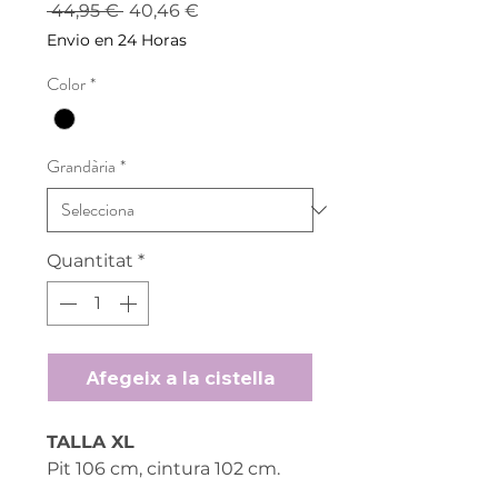
Preu
Preu
 44,95 € 
40,46 €
normal
d'oferta
Envio en 24 Horas
Color
*
Grandària
*
Quantitat
*
Afegeix a la cistella
TALLA XL
Pit 106 cm, cintura 102 cm.