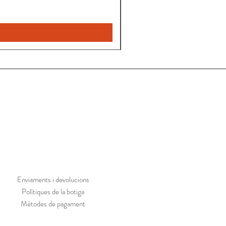
Nou
Enviaments i devolucions
Polítiques de la botiga
Mètodes de pagament