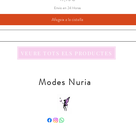
Envio en 24 Horas
Afegeix a la cistella
VEURE TOTS ELS PRODUCTES
Modes Nuria