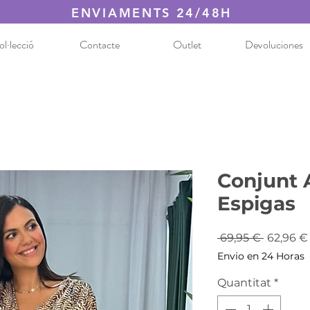
ENVIAMENTS 24/48H
l·lecció
Contacte
Outlet
Devoluciones
Conjunt 
Espigas
Preu
 69,95 € 
62,96 €
normal
Envio en 24 Horas
Quantitat
*