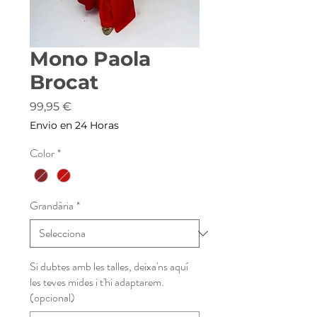
Mono Paola
Brocat
Price
99,95 €
Envio en 24 Horas
Color
*
Grandària
*
Si dubtes amb les talles, deixa'ns aquí
les teves mides i t'hi adaptarem.
(opcional)