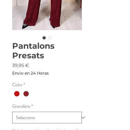
Pantalons
Presats
Price
39,95 €
Envio en 24 Horas
Color
*
Grandària
*