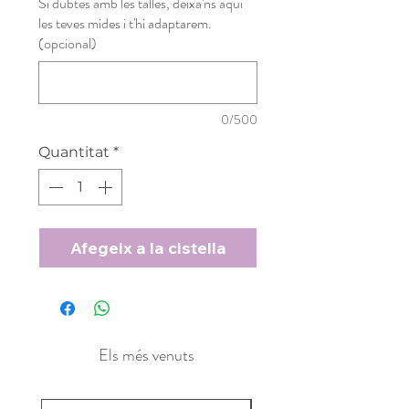
Si dubtes amb les talles, deixa'ns aquí
les teves mides i t'hi adaptarem.
(opcional)
0/500
Quantitat
*
Afegeix a la cistella
Els més venuts