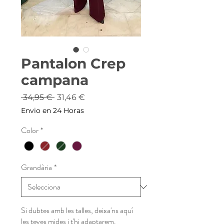
Pantalon Crep
campana
Preu
Preu
 34,95 € 
31,46 €
normal
d'oferta
Envio en 24 Horas
Color
*
Grandària
*
Si dubtes amb les talles, deixa'ns aquí
les teves mides i t'hi adaptarem.