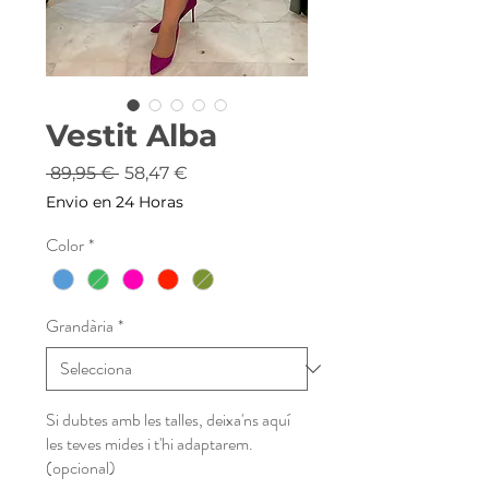
Vestit Alba
Preu
Preu
 89,95 € 
58,47 €
normal
d'oferta
Envio en 24 Horas
Color
*
Grandària
*
Si dubtes amb les talles, deixa'ns aquí
les teves mides i t'hi adaptarem.
(opcional)