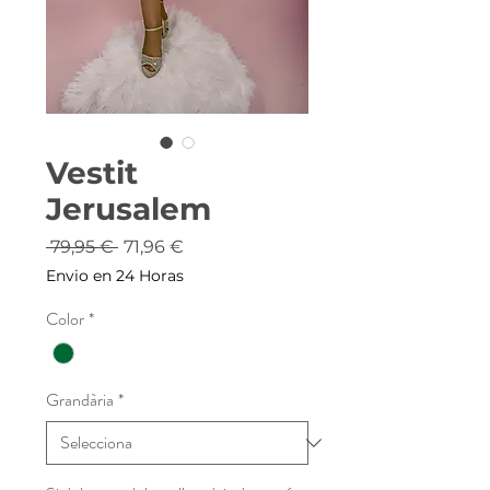
Vestit
Jerusalem
Preu
Preu
 79,95 € 
71,96 €
normal
d'oferta
Envio en 24 Horas
Color
*
Grandària
*