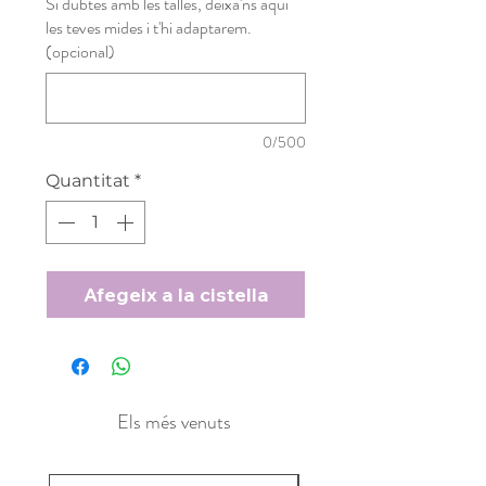
Si dubtes amb les talles, deixa'ns aquí
les teves mides i t'hi adaptarem.
(opcional)
0/500
Quantitat
*
Afegeix a la cistella
Els més venuts