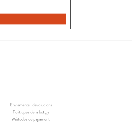
Nou
Enviaments i devolucions
Polítiques de la botiga
Mètodes de pagament