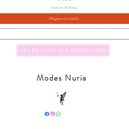
Envio en 24 Horas
Afegeix a la cistella
VEURE TOTS ELS PRODUCTES
Modes Nuria