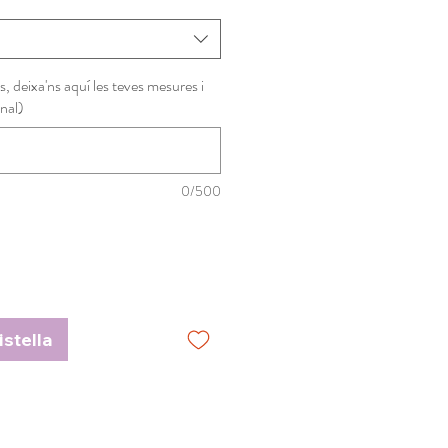
s, deixa'ns aquí les teves mesures i
nal)
0/500
istella