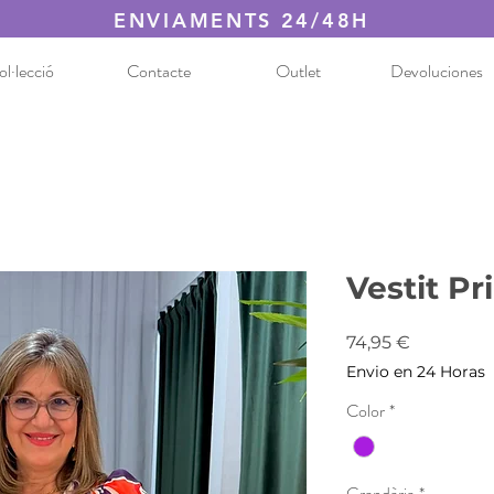
ENVIAMENTS 24/48H
l·lecció
Contacte
Outlet
Devoluciones
Vestit P
Price
74,95 €
Envio en 24 Horas
Color
*
Grandària
*