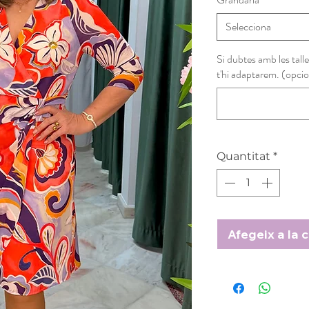
Selecciona
Si dubtes amb les talle
t'hi adaptarem. (opcio
Quantitat
*
Afegeix a la c