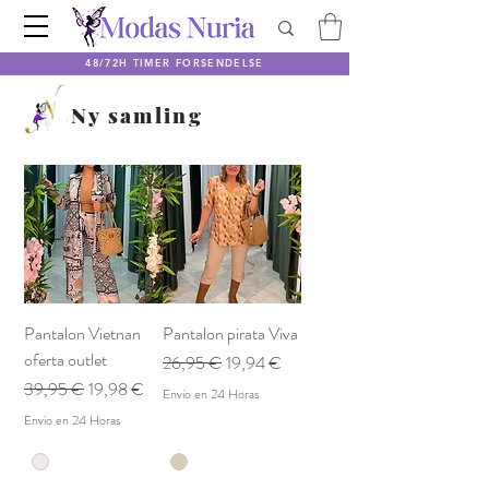
48/72H TIMER FORSENDELSE
Ny samling
Pantalon Vietnan
Pantalon pirata Viva
oferta outlet
Regulær pris
Salgspris
26,95 €
19,94 €
Regulær pris
Salgspris
39,95 €
19,98 €
Envio en 24 Horas
Envio en 24 Horas