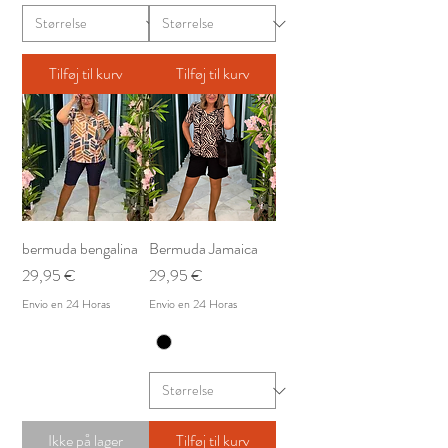
Tilføj til kurv
Tilføj til kurv
bermuda bengalina
Bermuda Jamaica
Pris
Pris
29,95 €
29,95 €
Envio en 24 Horas
Envio en 24 Horas
Ikke på lager
Tilføj til kurv