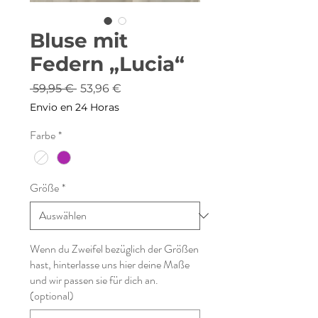
Bluse mit
Federn „Lucia“
Standardpreis
Sale-
 59,95 € 
53,96 €
Preis
Envio en 24 Horas
Farbe
*
Größe
*
Wenn du Zweifel bezüglich der Größen
hast, hinterlasse uns hier deine Maße
und wir passen sie für dich an.
(optional)