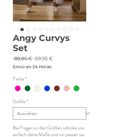
Angy Curvys
Set
Standardpreis
Sale-
 89,95 € 
69,95 €
Preis
Envio en 24 Horas
Farbe
*
Größe
*
Bei Fragen zu den Größen schicke uns
einfach deine Maße und wir passen sie