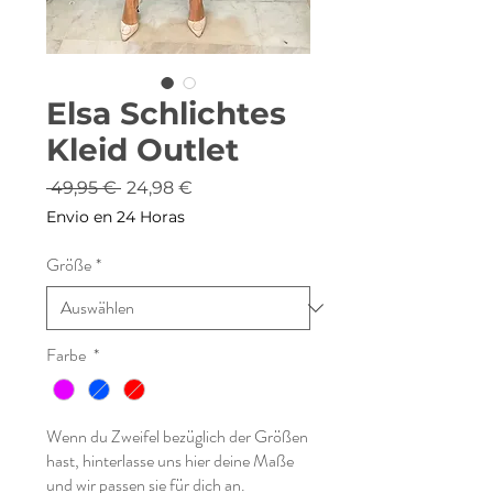
Elsa Schlichtes
Kleid Outlet
Standardpreis
Sale-
 49,95 € 
24,98 €
Preis
Envio en 24 Horas
Größe
*
Farbe
*
Wenn du Zweifel bezüglich der Größen
hast, hinterlasse uns hier deine Maße
und wir passen sie für dich an.