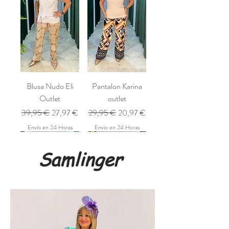
Blusa Nudo Eli
Pantalon Karina
Outlet
outlet
Regulær pris
Salgspris
Regulær pris
Salgspris
39,95 €
27,97 €
29,95 €
20,97 €
Envio en 24 Horas
Envio en 24 Horas
Samlinger