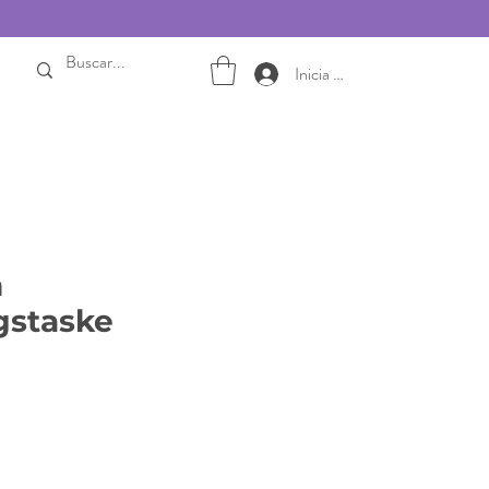
Inicia sesión
n
gstaske