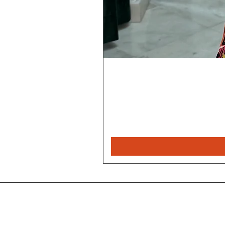
Magiske
Rebecca