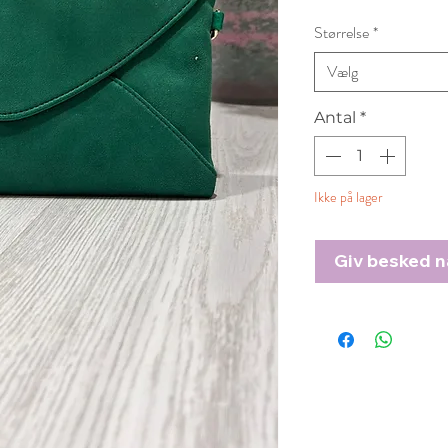
Størrelse
*
Vælg
Antal
*
Ikke på lager
Giv besked nå