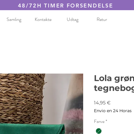
48/72H TIMER FORSENDELSE
Samling
Kontakte
Udtag
Retur
Lola grø
tegnebo
Pris
14,95 €
Envio en 24 Horas
Farve
*