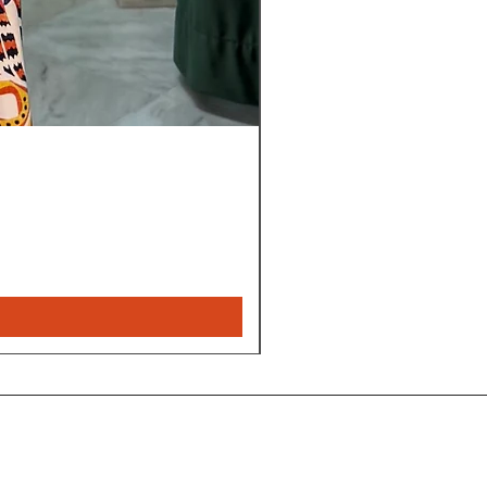
Leyla
nye
bukser