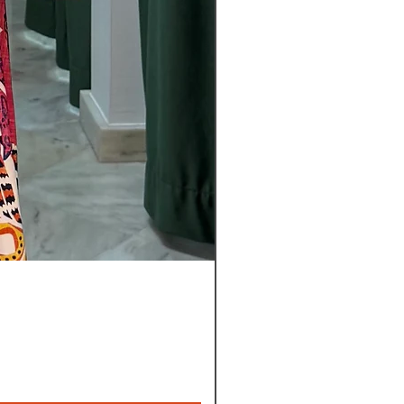
Leyla
nye
bukser