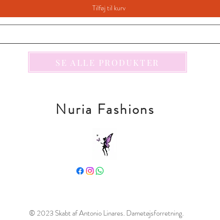
Tilføj til kurv
SE ALLE PRODUKTER
Nuria Fashions
© 2023 Skabt af Antonio Linares. Dametøjsforretning.