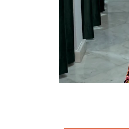
Magiske
Rebecca