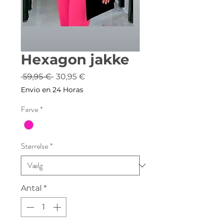
Hexagon jakke
Regulær
Salgspris
 59,95 € 
30,95 €
pris
Envio en 24 Horas
Farve
*
Størrelse
*
Antal
*