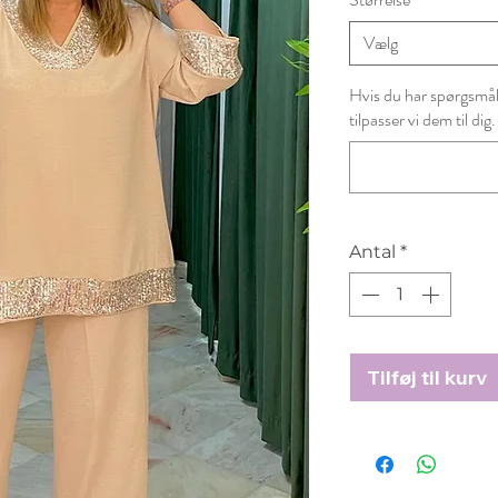
Vælg
Hvis du har spørgsmål t
tilpasser vi dem til dig.
Antal
*
Tilføj til kurv