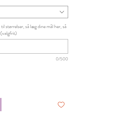
il størrelser, så læg dine mål her, så
 (valgfrit)
0/500