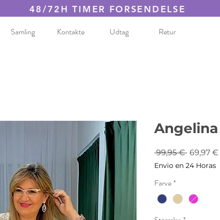
48/72H TIMER FORSENDELSE
Samling
Kontakte
Udtag
Retur
Angelina
Regulæ
 99,95 € 
69,97 €
pris
Envio en 24 Horas
Farve
*
Størrelse
*