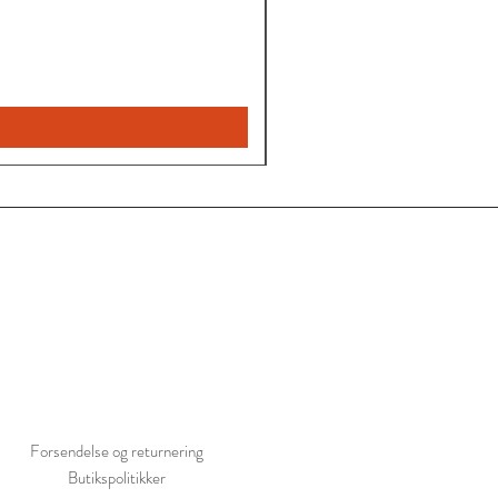
Leyla
nye
bukser
Forsendelse og returnering
Butikspolitikker