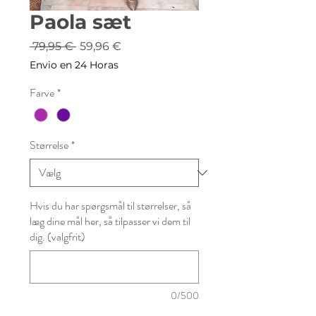
Paola sæt
Regulær
Salgspris
 79,95 € 
59,96 €
pris
Envio en 24 Horas
Farve
*
Størrelse
*
Hvis du har spørgsmål til størrelser, så
læg dine mål her, så tilpasser vi dem til
dig. (valgfrit)
0/500