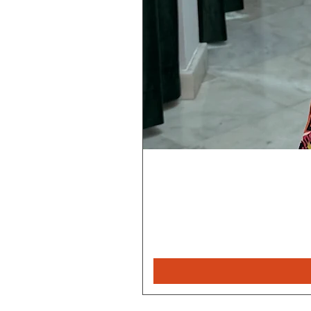
Magiske
Rebecca