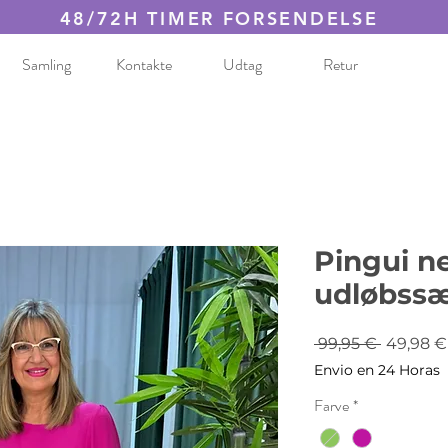
48/72H TIMER FORSENDELSE
Samling
Kontakte
Udtag
Retur
Pingui n
udløbss
Regulæ
 99,95 € 
49,98 €
pris
Envio en 24 Horas
Farve
*