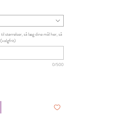
il størrelser, så læg dine mål her, så
 (valgfrit)
0/500