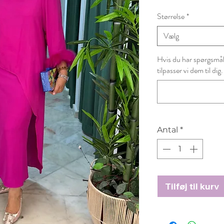
Størrelse
*
Vælg
Hvis du har spørgsmål t
tilpasser vi dem til dig.
Antal
*
Tilføj til kurv