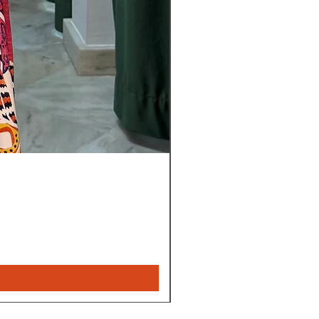
Leyla
nye
bukser