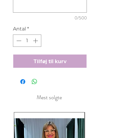
0/500
Antal
*
Tilføj til kurv
Mest solgte