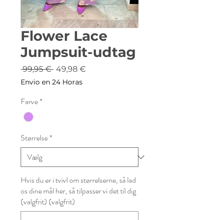
Flower Lace
Jumpsuit-udtag
Regulær
Salgspris
 99,95 € 
49,98 €
pris
Envio en 24 Horas
Farve
*
Størrelse
*
Hvis du er i tvivl om størrelserne, så lad
os dine mål her, så tilpasser vi det til dig
(valgfrit) (valgfrit)