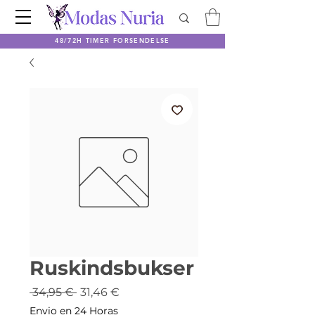
48/72H TIMER FORSENDELSE
Ruskindsbukser
Regulær
Salgspris
 34,95 € 
31,46 €
pris
Envio en 24 Horas