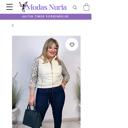
48/72H TIMER FORSENDELSE