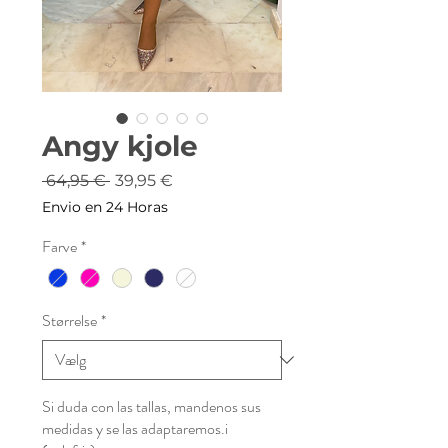
Angy kjole
Regulær
Salgspris
 64,95 € 
39,95 €
pris
Envio en 24 Horas
Farve
*
Størrelse
*
Si duda con las tallas, mandenos sus
medidas y se las adaptaremos.i