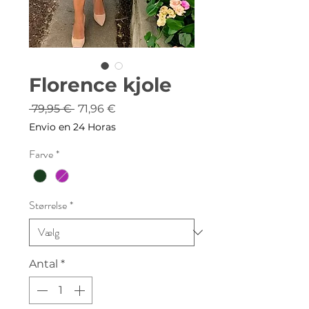
Florence kjole
Regulær
Salgspris
 79,95 € 
71,96 €
pris
Envio en 24 Horas
Farve
*
Størrelse
*
Antal
*