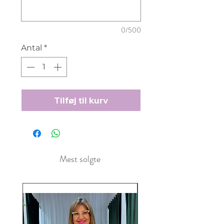
0/500
Antal
*
Tilføj til kurv
Mest solgte