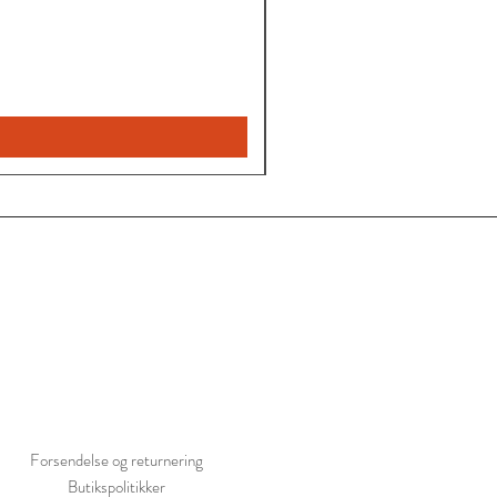
Leyla
nye
bukser
Forsendelse og returnering
Butikspolitikker