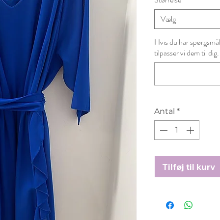
Vælg
Hvis du har spørgsmål t
tilpasser vi dem til dig.
Antal
*
Tilføj til kurv