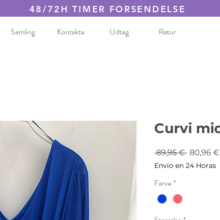
48/72H TIMER FORSENDELSE
Samling
Kontakte
Udtag
Retur
Curvi mid
Regulæ
 89,95 € 
80,96 €
pris
Envio en 24 Horas
Farve
*
Størrelse
*