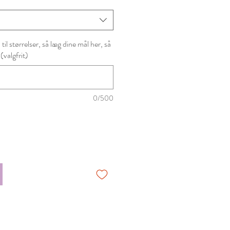
il størrelser, så læg dine mål her, så
 (valgfrit)
0/500