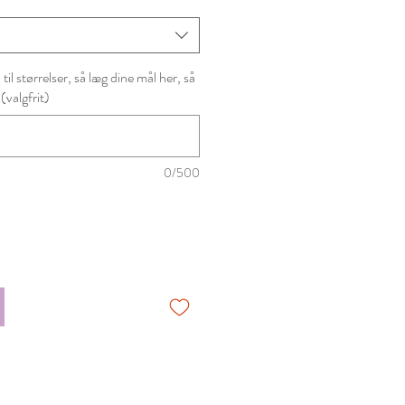
il størrelser, så læg dine mål her, så
 (valgfrit)
0/500