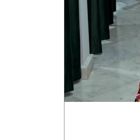
Magiske
Rebecca