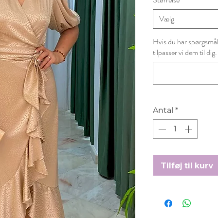
Vælg
Hvis du har spørgsmål t
tilpasser vi dem til dig.
Antal
*
Tilføj til kurv