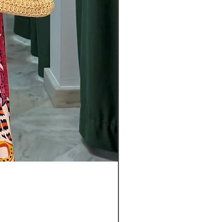
Leyla
nye
bukser