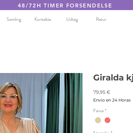
48/72H TIMER FORSENDELSE
Samling
Kontakte
Udtag
Retur
Giralda k
Pris
79,95 €
Envio en 24 Horas
Farve
*
Størrelse
*