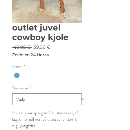
outlet juvel
cowboy kjole
Regulær
Salgspris
 49,95 € 
39,96 €
pris
Envio en 24 Horas
Farve
*
Størrelse
*
Hvis du har spørgsmål til størrelser, så
læg dine mål her, så tilpasser vi dem til
dig. (valgfrit)