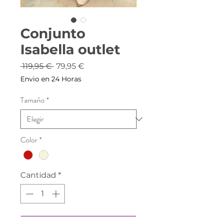
Conjunto
Isabella outlet
Precio
Precio
 119,95 € 
79,95 €
de
Envio en 24 Horas
oferta
Tamaño
*
Color
*
Cantidad
*