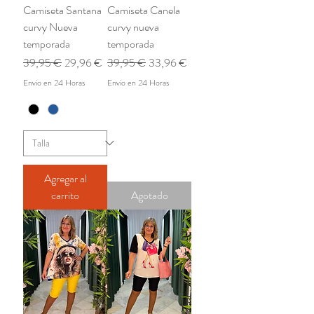
Camiseta Santana
Camiseta Canela
curvy Nueva
curvy nueva
temporada
temporada
Precio
Precio de oferta
Precio
Precio de oferta
39,95 €
29,96 €
39,95 €
33,96 €
Envio en 24 Horas
Envio en 24 Horas
Agregar al
carrito
Agotado