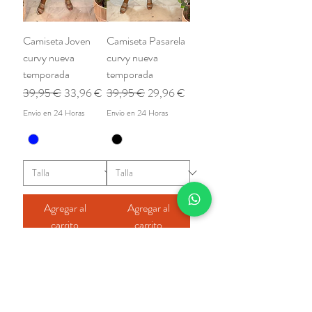
Camiseta Joven
Camiseta Pasarela
curvy nueva
curvy nueva
temporada
temporada
Precio
Precio de oferta
Precio
Precio de oferta
39,95 €
33,96 €
39,95 €
29,96 €
Envio en 24 Horas
Envio en 24 Horas
Agregar al
Agregar al
carrito
carrito