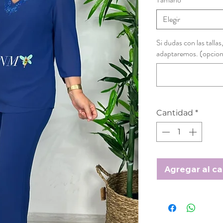
Elegir
Si dudas con las tallas
adaptaremos. (opcion
Cantidad
*
Agregar al ca