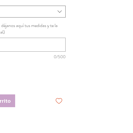
, déjanos aquí tus medidas y te la
al)
0/500
rrito