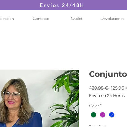
Envios 24/48H
olección
Contacto
Outlet
Devoluciones
Conjunto
Precio
 139,95 € 
125,96 
Envio en 24 Horas
Color
*
Tamaño
*