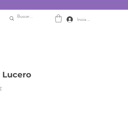
Inicia sesión
 Lucero
Precio
€
de
oferta