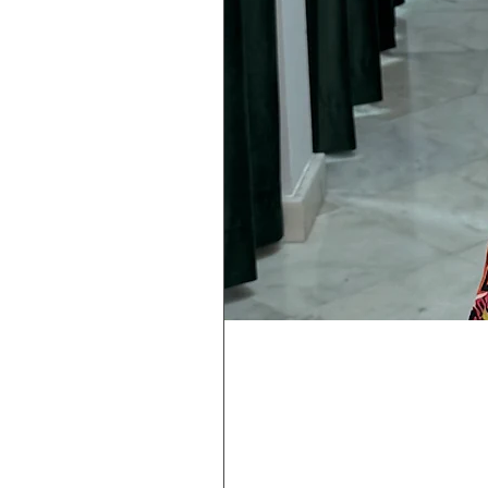
Rebeca
Magica
1/2