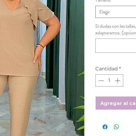
Elegir
Si dudas con las tallas
adaptaremos. (opcion
Cantidad
*
Agregar al ca