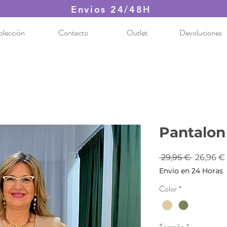
Envios 24/48H
olección
Contacto
Outlet
Devoluciones
Pantalo
Precio
 29,95 € 
26,96 €
Envio en 24 Horas
Color
*
Tamaño
*