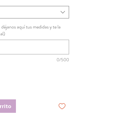
, déjanos aquí tus medidas y te la
al)
0/500
rrito