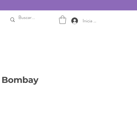
Inicia sesión
n Bombay
Precio
de
oferta