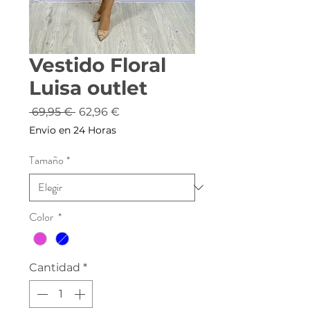
Vestido Floral
Luisa outlet
Precio
Precio
 69,95 € 
62,96 €
de
Envio en 24 Horas
oferta
Tamaño
*
Color
*
Cantidad
*