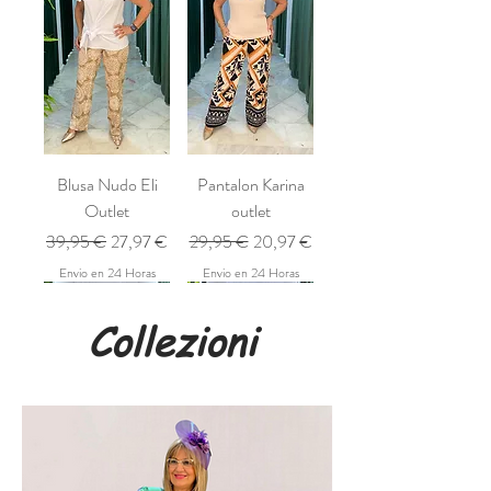
Blusa Nudo Eli
Pantalon Karina
Outlet
outlet
Prezzo regolare
Prezzo scontato
Prezzo regolare
Prezzo scontato
39,95 €
27,97 €
29,95 €
20,97 €
Envio en 24 Horas
Envio en 24 Horas
Collezioni