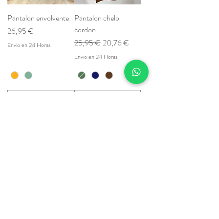
Pantalon envolvente
Pantalon chelo
cordon
Prezzo
26,95 €
Prezzo regolare
Prezzo scontato
25,95 €
20,76 €
Envio en 24 Horas
Envio en 24 Horas
Aggiungi al
Aggiungi al
carrello
carrello