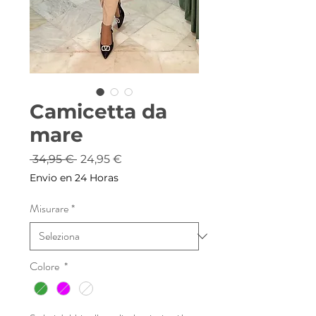
Camicetta da
mare
Prezzo
Prezzo
 34,95 € 
24,95 €
regolare
scontato
Envio en 24 Horas
Misurare
*
Colore
*