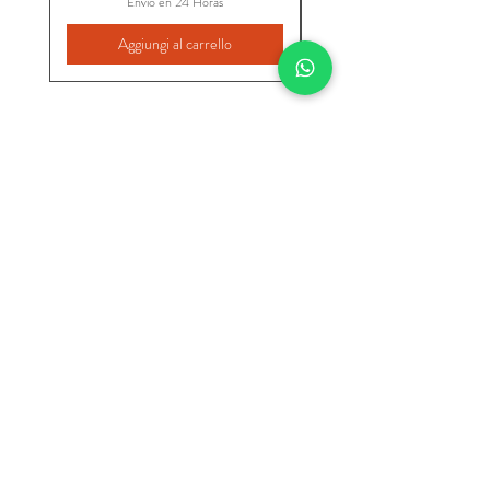
Envio en 24 Horas
Aggiungi al carrello
INICIO
VER TODO
CATEGORIAS
Moda Nuria
Inizio
Negozio