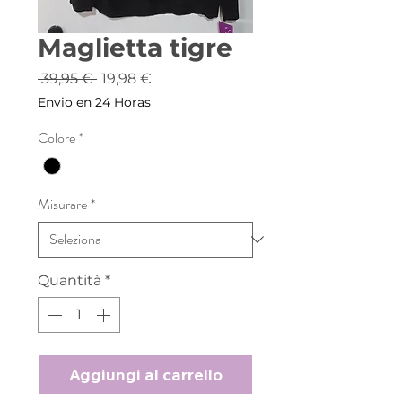
Maglietta tigre
Prezzo
Prezzo
 39,95 € 
19,98 €
regolare
scontato
Envio en 24 Horas
Colore
*
Misurare
*
Quantità
*
Aggiungi al carrello