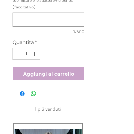
tue misure e le adatteremo per te.
(facoltativo)
0/500
Quantità
*
Aggiungi al carrello
I più venduti