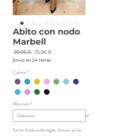
Abito con nodo
Marbell
Prezzo
Prezzo
 39,95 € 
35,96 €
regolare
scontato
Envio en 24 Horas
Colore
*
Misurare
*
Se hai dubbi sulle taglie, lasciaci qui le