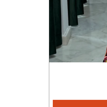
Rebecca
magica