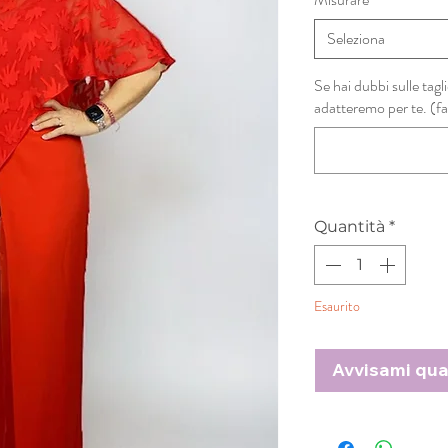
Seleziona
Se hai dubbi sulle tagli
adatteremo per te. (fa
Quantità
*
Esaurito
Avvisami qua