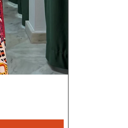
Nuovi
pantaloni
Leyla