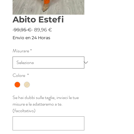
Abito Estefi
Prezzo
Prezzo
 99,95 € 
89,96 €
regolare
scontato
Envio en 24 Horas
Misurare
*
Colore
*
Se hai dubbi sulle taglie, inviaci le tue
misure e le adatteremo a te.
(facoltativo)